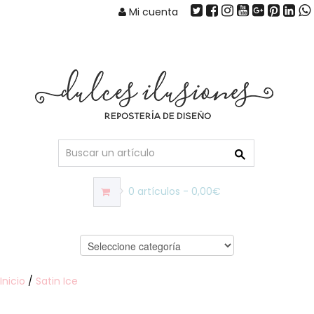
Mi cuenta
0 artículos - 0,00€
Inicio
/
Satin Ice