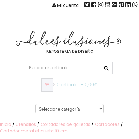
Mi cuenta
0 artículos - 0,00€
Inicio
/
Utensilios
/
Cortadores de galletas
/
Cortadores
/
Cortador metal etiqueta 10 cm.