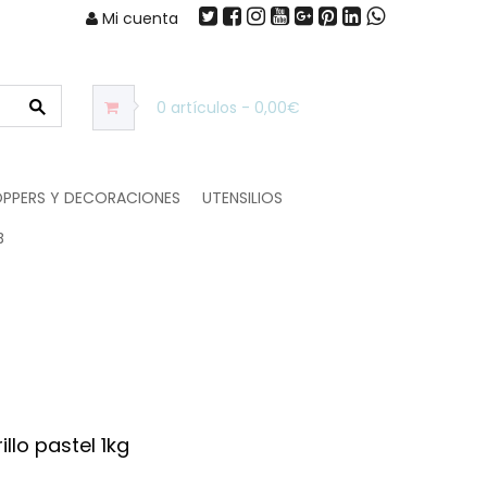
Mi cuenta
0 artículos - 0,00€
PPERS Y DECORACIONES
UTENSILIOS
B
llo pastel 1kg