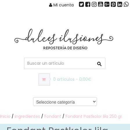
Mi cuenta
0 artículos - 0,00€
Inicio
/
Ingredientes
/
Fondant
/
Fondant Pastkolor lila 250 gr