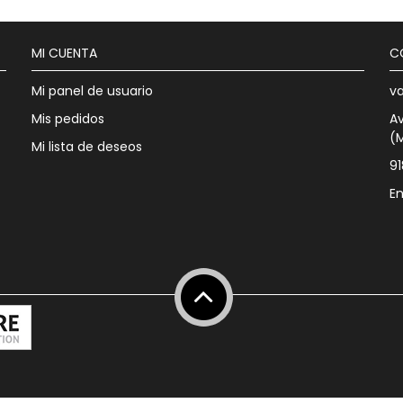
MI CUENTA
C
Mi panel de usuario
v
Mis pedidos
Av
(
Mi lista de deseos
9
En