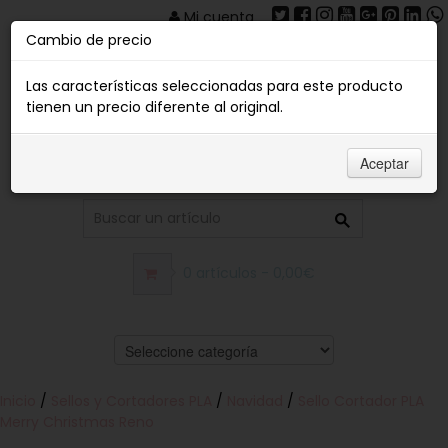
Mi cuenta
Cambio de precio
Las características seleccionadas para este producto
tienen un precio diferente al original.
Aceptar
0 artículos - 0,00€
Inicio
/
Sellos y Cortadores PLA
/
Navidad
/
Sello Cortador PLA
Merry Christmas Reno