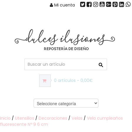
Mi cuenta
0 artículos - 0,00€
Inicio
/
Utensilios
/
Decoraciones
/
Velas
/
Vela cumpleaños
fluorescente Nº 9 6 cm