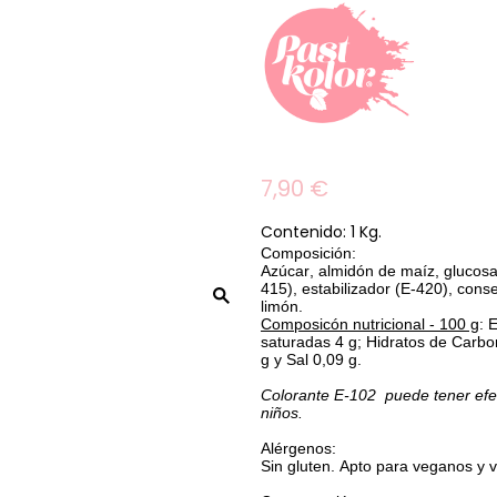
7,90 €
Contenido: 1 Kg.
Composición
:
Azúcar, almidón de maíz, glucos
415), estabilizador (E-420), cons
limón.
Composicón nutricional - 100 g
:
E
saturadas 4 g;
Hidratos de Carb
g y Sal 0,09 g.
Colorante
E-102
puede tener efect
niños.
Alérgenos
:
Sin gluten. Apto para veganos y 