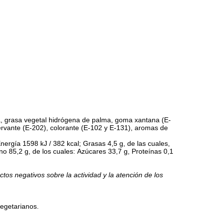
a, grasa vegetal hidrógena de palma, goma xantana (E-
ervante (E-202), colorante (E-102 y E-131), aromas de
nergía
1598 kJ / 382 kcal;
Grasas
4,5 g, de las cuales,
ono
85,2 g, de los cuales: Azúcares 33,7 g, Proteínas 0,1
os negativos sobre la actividad y la atención de los
vegetarianos.