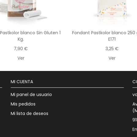
Pastkolor blanco Sin Gluten 1
Fondant Pastkolor blanco 250 g
Kg.
E171
7,90 €
3,25 €
Ver
Ver
MI CUENTA
C
Mi panel de usuario
v
Mis pedidos
Av
(
Mi lista de deseos
9
En