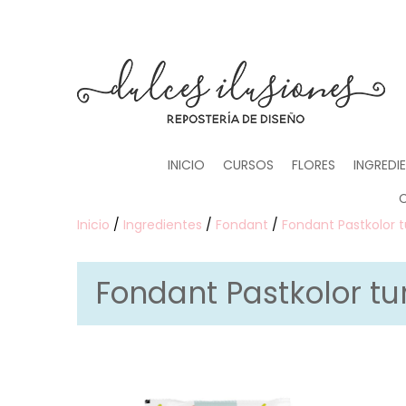
INICIO
CURSOS
FLORES
INGREDI
Inicio
/
Ingredientes
/
Fondant
/
Fondant Pastkolor t
Fondant Pastkolor tu