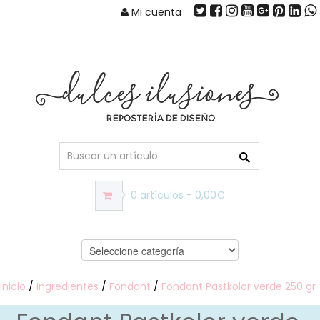
Mi cuenta
0 artículos - 0,00€
Inicio
/
Ingredientes
/
Fondant
/
Fondant Pastkolor verde 250 gr