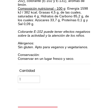
202), colorante (E-102 y E-131), aromas de
limón.
Composicón nutricional - 100 g
:
Energía
1598
kJ / 382 kcal;
Grasas
4,5 g, de las cuales,
saturadas 4 g;
Hidratos de Carbono
85,2 g, de
los cuales: Azúcares 33,7 g, Proteínas 0,1 g y
Sal 0,09 g.
Colorante
E-102
puede tener efectos negativos
sobre la actividad y la atención de los niños.
Alérgenos
:
Sin gluten. Apto para veganos y vegetarianos.
Conservación
:
Conservar en un lugar fresco y seco.
Cantidad