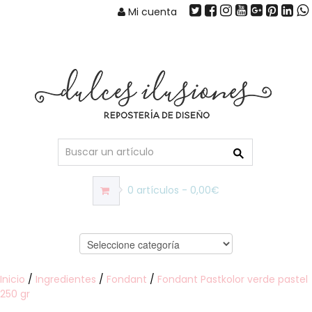
Mi cuenta
0 artículos - 0,00€
Inicio
/
Ingredientes
/
Fondant
/
Fondant Pastkolor verde pastel
250 gr